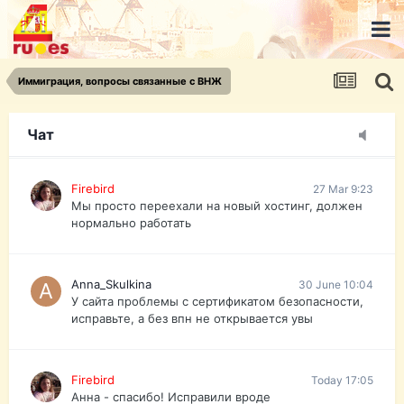
urist.dokument@gmail.com
https://pasport-ua.com/
Телеграмм @uristpassua
Иммиграция, вопросы связанные с ВНЖ
Firebird
27 Mar 9:23
Друзья - из России без VPN сайт и форум
открываются?
Чат
Firebird
27 Mar 9:23
Мы просто переехали на новый хостинг, должен
нормально работать
Anna_Skulkina
30 June 10:04
У сайта проблемы с сертификатом безопасности,
исправьте, а без впн не открывается увы
Firebird
Today 17:05
Анна - спасибо! Исправили вроде