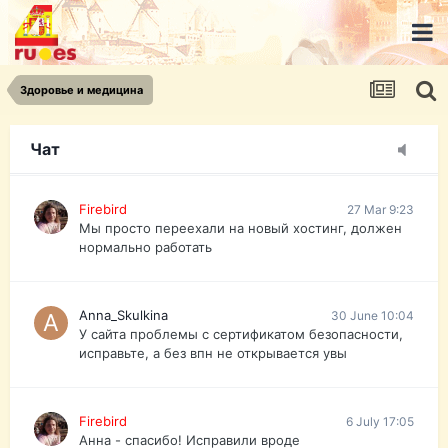
urist.dokument@gmail.com
https://pasport-ua.com/
Телеграмм @uristpassua
Здоровье и медицина
Firebird
27 Mar 9:23
Друзья - из России без VPN сайт и форум
открываются?
Чат
Firebird
27 Mar 9:23
Мы просто переехали на новый хостинг, должен
нормально работать
Anna_Skulkina
30 June 10:04
У сайта проблемы с сертификатом безопасности,
исправьте, а без впн не открывается увы
Firebird
6 July 17:05
Анна - спасибо! Исправили вроде