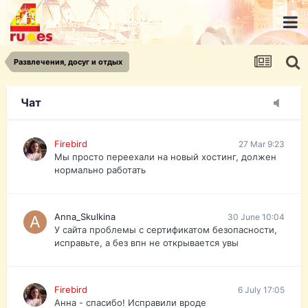
urist.dokument@gmail.com
https://pasport-ua.com/
Телеграмм @uristpassua
Развлечения, досуг и отдых
Firebird
27 Mar 9:23
Друзья - из России без VPN сайт и форум
открываются?
Чат
Firebird
27 Mar 9:23
Мы просто переехали на новый хостинг, должен
нормально работать
Anna_Skulkina
30 June 10:04
У сайта проблемы с сертификатом безопасности,
исправьте, а без впн не открывается увы
Firebird
6 July 17:05
Анна - спасибо! Исправили вроде