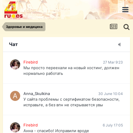
urist.dokument@gmail.com
https://pasport-ua.com/
Телеграмм @uristpassua
Здоровье и медицина
Firebird
27 Mar 9:23
Друзья - из России без VPN сайт и форум
открываются?
Чат
Firebird
27 Mar 9:23
Мы просто переехали на новый хостинг, должен
нормально работать
Anna_Skulkina
30 June 10:04
У сайта проблемы с сертификатом безопасности,
исправьте, а без впн не открывается увы
Firebird
6 July 17:05
Анна - спасибо! Исправили вроде