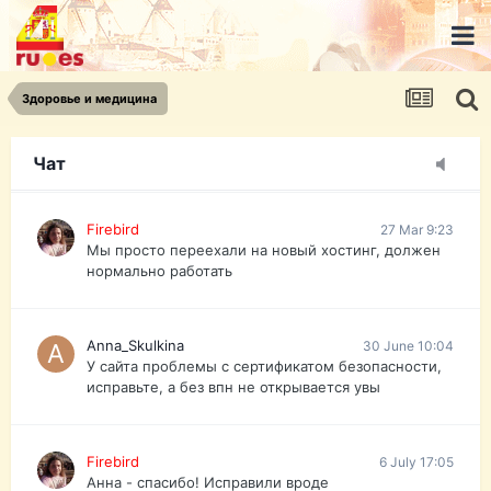
urist.dokument@gmail.com
https://pasport-ua.com/
Телеграмм @uristpassua
Здоровье и медицина
Firebird
27 Mar 9:23
Друзья - из России без VPN сайт и форум
открываются?
Чат
Firebird
27 Mar 9:23
Мы просто переехали на новый хостинг, должен
нормально работать
Anna_Skulkina
30 June 10:04
У сайта проблемы с сертификатом безопасности,
исправьте, а без впн не открывается увы
Firebird
6 July 17:05
Анна - спасибо! Исправили вроде