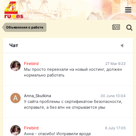
urist.dokument@gmail.com
https://pasport-ua.com/
Телеграмм @uristpassua
Объявления о работе
Firebird
27 Mar 9:23
Друзья - из России без VPN сайт и форум
открываются?
Чат
Firebird
27 Mar 9:23
Мы просто переехали на новый хостинг, должен
нормально работать
Anna_Skulkina
30 June 10:04
У сайта проблемы с сертификатом безопасности,
исправьте, а без впн не открывается увы
Firebird
6 July 17:05
Анна - спасибо! Исправили вроде