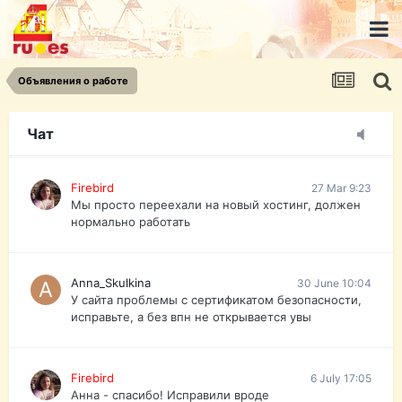
urist.dokument@gmail.com
https://pasport-ua.com/
Телеграмм @uristpassua
Объявления о работе
Firebird
27 Mar 9:23
Друзья - из России без VPN сайт и форум
открываются?
Чат
Firebird
27 Mar 9:23
Мы просто переехали на новый хостинг, должен
нормально работать
Anna_Skulkina
30 June 10:04
У сайта проблемы с сертификатом безопасности,
исправьте, а без впн не открывается увы
Firebird
6 July 17:05
Анна - спасибо! Исправили вроде