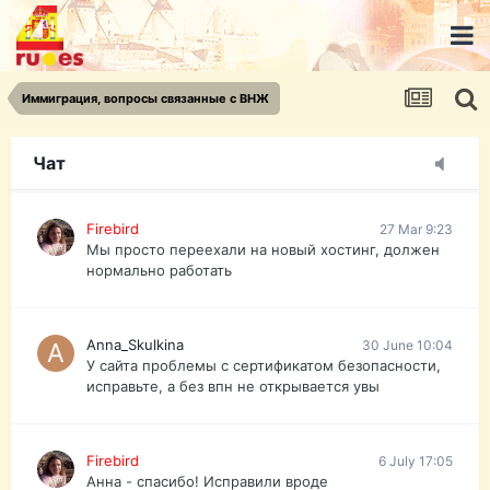
urist.dokument@gmail.com
https://pasport-ua.com/
Телеграмм @uristpassua
Иммиграция, вопросы связанные с ВНЖ
Firebird
27 Mar 9:23
Друзья - из России без VPN сайт и форум
открываются?
Чат
Firebird
27 Mar 9:23
Мы просто переехали на новый хостинг, должен
нормально работать
Anna_Skulkina
30 June 10:04
У сайта проблемы с сертификатом безопасности,
исправьте, а без впн не открывается увы
Firebird
6 July 17:05
Анна - спасибо! Исправили вроде