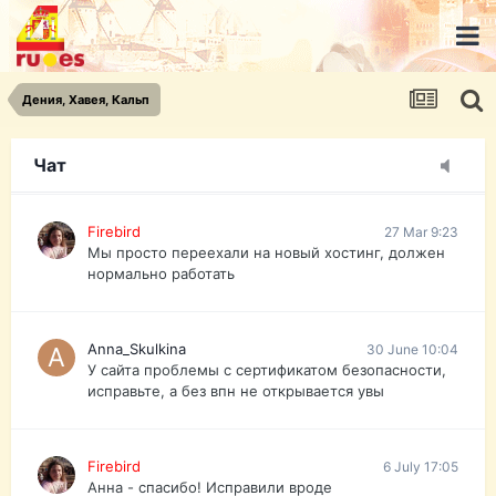
urist.dokument@gmail.com
https://pasport-ua.com/
Телеграмм @uristpassua
Дения, Хавея, Кальп
Firebird
27 Mar 9:23
Друзья - из России без VPN сайт и форум
открываются?
Чат
Firebird
27 Mar 9:23
Мы просто переехали на новый хостинг, должен
нормально работать
Anna_Skulkina
30 June 10:04
У сайта проблемы с сертификатом безопасности,
исправьте, а без впн не открывается увы
Firebird
6 July 17:05
Анна - спасибо! Исправили вроде