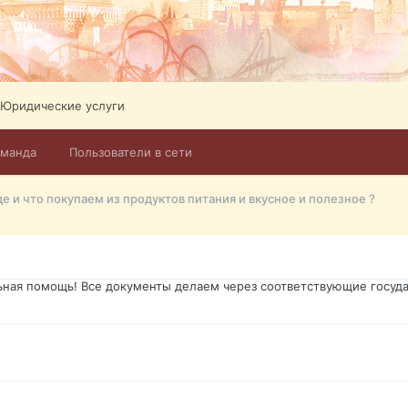
ликов. Абонемент на 4 тв всего 12,5 Евро в месяц! Легко настроит
Тел: +972-526-384-339
Юридические услуги
оманда
Пользователи в сети
го форума?т из э
де и что покупаем из продуктов питания и вкусное и полезное ?
димость в оформлении документов, то мы поможем Вам! Паспорт гр
о Украины, вид на жительство, права и другие сопутствующие доку
ьная помощь! Все документы делаем через соответствующие госуда