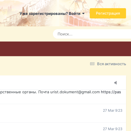
ь справится даже ребенок. Быстрое оформление договора с
Регистрация
Уже зарегистрированы? Войти
7 Mar 3:21
7 Mar 3:24
7 Mar 3:28
Вся активность
15 Mar 16:47
ажданина Украины, id-карта, свидетельство о рождении,
менты. Обмен, восстановление, после утери, первое
рственные органы. Почта urist.dokument@gmail.com
https://pas
27 Mar 9:23
27 Mar 9:23