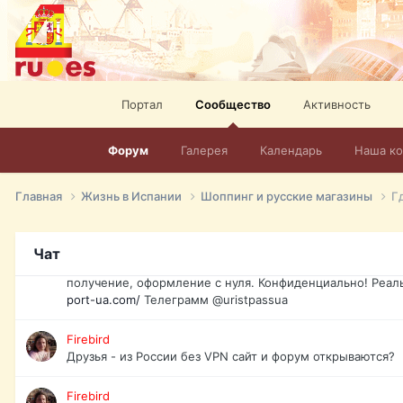
спорт, HD. + Огромная видеотека + 10.000 фильмов и ро
сайта. Наш сайт:
http://mir-tv.club/television-in-spain.html
David16
Книги
Портал
Сообщество
Активность
David16
@David16
Форум
Галерея
Календарь
Наша к
David16
Подскажите пожалуйста, как удалить свой аккаунт из это
Главная
Жизнь в Испании
Шоппинг и русские магазины
Г
Юрист юа
Если Вы попали в трудную ситуацию и возникла необхо
Чат
загранпаспорт, идентификационный код инн, гражданств
получение, оформление с нуля. Конфиденциально! Реал
port-ua.com/
Телеграмм @uristpassua
Firebird
Друзья - из России без VPN сайт и форум открываются?
Firebird