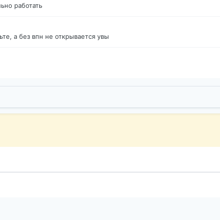
ьно работать
те, а без впн не открывается увы