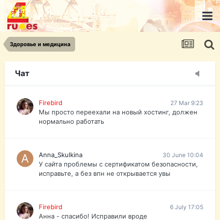
urist.dokument@gmail.com
https://pasport-ua.com/
Телеграмм @uristpassua
Здоровье и медицина
Firebird
27 Mar 9:23
Друзья - из России без VPN сайт и форум
открываются?
Чат
Firebird
27 Mar 9:23
Мы просто переехали на новый хостинг, должен
нормально работать
Anna_Skulkina
30 June 10:04
У сайта проблемы с сертификатом безопасности,
исправьте, а без впн не открывается увы
Firebird
6 July 17:05
Анна - спасибо! Исправили вроде