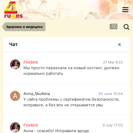
urist.dokument@gmail.com
https://pasport-ua.com/
Телеграмм @uristpassua
Здоровье и медицина
Firebird
27 Mar 9:23
Друзья - из России без VPN сайт и форум
открываются?
Чат
Firebird
27 Mar 9:23
Мы просто переехали на новый хостинг, должен
нормально работать
Anna_Skulkina
30 June 10:04
У сайта проблемы с сертификатом безопасности,
исправьте, а без впн не открывается увы
Firebird
6 July 17:05
Анна - спасибо! Исправили вроде