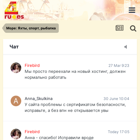
urist.dokument@gmail.com
https://pasport-ua.com/
Телеграмм @uristpassua
Море: Яхты, спорт, рыбалка
Firebird
27 Mar 9:23
Друзья - из России без VPN сайт и форум
открываются?
Чат
Firebird
27 Mar 9:23
Мы просто переехали на новый хостинг, должен
нормально работать
Anna_Skulkina
30 June 10:04
У сайта проблемы с сертификатом безопасности,
исправьте, а без впн не открывается увы
Firebird
Today 17:05
Анна - спасибо! Исправили вроде