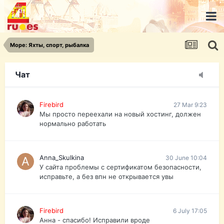
urist.dokument@gmail.com
https://pasport-ua.com/
Телеграмм @uristpassua
Море: Яхты, спорт, рыбалка
Firebird
27 Mar 9:23
Друзья - из России без VPN сайт и форум
открываются?
Чат
Firebird
27 Mar 9:23
Мы просто переехали на новый хостинг, должен
нормально работать
Anna_Skulkina
30 June 10:04
У сайта проблемы с сертификатом безопасности,
исправьте, а без впн не открывается увы
Firebird
6 July 17:05
Анна - спасибо! Исправили вроде