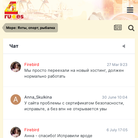
urist.dokument@gmail.com
https://pasport-ua.com/
Телеграмм @uristpassua
Море: Яхты, спорт, рыбалка
Firebird
27 Mar 9:23
Друзья - из России без VPN сайт и форум
открываются?
Чат
Firebird
27 Mar 9:23
Мы просто переехали на новый хостинг, должен
нормально работать
Anna_Skulkina
30 June 10:04
У сайта проблемы с сертификатом безопасности,
исправьте, а без впн не открывается увы
Firebird
6 July 17:05
Анна - спасибо! Исправили вроде