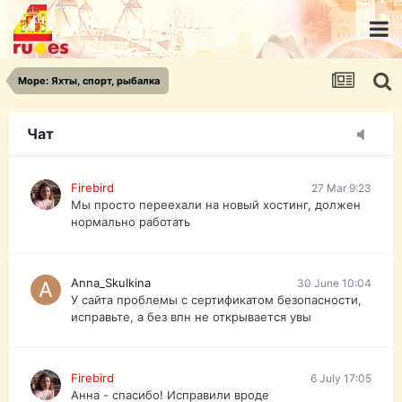
urist.dokument@gmail.com
https://pasport-ua.com/
Телеграмм @uristpassua
Море: Яхты, спорт, рыбалка
Firebird
27 Mar 9:23
Друзья - из России без VPN сайт и форум
открываются?
Чат
Firebird
27 Mar 9:23
Мы просто переехали на новый хостинг, должен
нормально работать
Anna_Skulkina
30 June 10:04
У сайта проблемы с сертификатом безопасности,
исправьте, а без впн не открывается увы
Firebird
6 July 17:05
Анна - спасибо! Исправили вроде