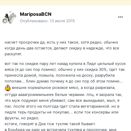
MariposaBCN
Опубликовано:
13 июля 2015
насчет просрочки да, есть у них такое, хотя редко. обычно
когда день-два остается, делают скидку в надежде, что все
раскупят.
вот так по скидке пару лет назад купила в Лидл цельный кусок
мяса (я до сих пор помню). обычно у них скидка 30%, гдет так.
принесла домой, помыла, положила на доску, разрубила
пополам... блин думаю почему я до сих пор об этом помню...
внешне нормальное розовое мясо, а когда разрезала,
оттуда аааагромммныеее белые червиии. ппц. я заорала так,
что муж подумал меня убивают, сам все выкидывал, мыл, я
пас. после этого на полгода гдет стала вегетарианкой. но в
лидле терь продукты не покупаю... если ток консервы или
фрукты, но редко.
кстати, говорят в Диа тож тухляк такой бывает.
в БонАреа ни разу не встречала тухляка и просрочки. мне