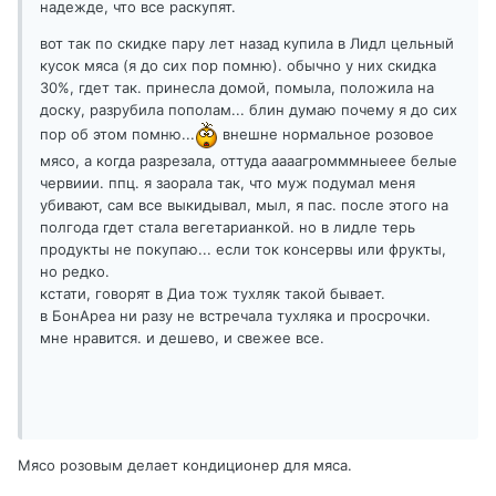
надежде, что все раскупят.
вот так по скидке пару лет назад купила в Лидл цельный
кусок мяса (я до сих пор помню). обычно у них скидка
30%, гдет так. принесла домой, помыла, положила на
доску, разрубила пополам... блин думаю почему я до сих
пор об этом помню...
внешне нормальное розовое
мясо, а когда разрезала, оттуда аааагромммныеее белые
червиии. ппц. я заорала так, что муж подумал меня
убивают, сам все выкидывал, мыл, я пас. после этого на
полгода гдет стала вегетарианкой. но в лидле терь
продукты не покупаю... если ток консервы или фрукты,
но редко.
кстати, говорят в Диа тож тухляк такой бывает.
в БонАреа ни разу не встречала тухляка и просрочки.
мне нравится. и дешево, и свежее все.
Мясо розовым делает кондиционер для мяса.