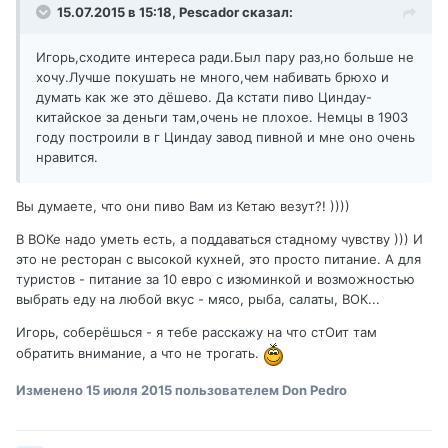
15.07.2015 в 15:18,
Pescador
сказал:
Игорь,сходите интереса ради.Был пару раз,но больше не
хочу.Лучше покушать не много,чем набивать брюхо и
думать как же это дёшево. Да кстати пиво Циндау-
китайское за деньги там,очень не плохое. Немцы в 1903
году построили в г Циндау завод пивной и мне оно очень
нравится.
Вы думаете, что они пиво Вам из Кетаю везут?! ))))
В ВОКе надо уметь есть, а поддаваться стадному чувству ))) И
это не ресторан с высокой кухней, это просто питание. А для
туристов - питание за 10 евро с изюминкой и возможностью
выбрать еду на любой вкус - мясо, рыба, салаты, ВОК...
Игорь, соберёшься - я тебе расскажу на что стОит там
обратить внимание, а что не трогать.
Изменено
15 июля 2015
пользователем Don Pedro