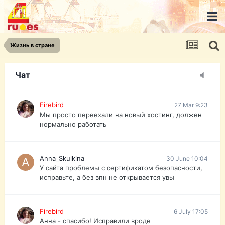
urist.dokument@gmail.com
https://pasport-ua.com/
Телеграмм @uristpassua
Жизнь в стране
Firebird
27 Mar 9:23
Друзья - из России без VPN сайт и форум
открываются?
Чат
Firebird
27 Mar 9:23
Мы просто переехали на новый хостинг, должен
нормально работать
Anna_Skulkina
30 June 10:04
У сайта проблемы с сертификатом безопасности,
исправьте, а без впн не открывается увы
Firebird
6 July 17:05
Анна - спасибо! Исправили вроде