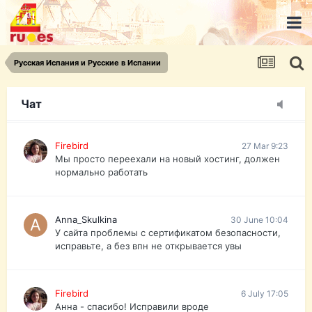
urist.dokument@gmail.com
https://pasport-ua.com/
Телеграмм @uristpassua
Русская Испания и Русские в Испании
Firebird
27 Mar 9:23
Друзья - из России без VPN сайт и форум
открываются?
Чат
Firebird
27 Mar 9:23
Мы просто переехали на новый хостинг, должен
нормально работать
Anna_Skulkina
30 June 10:04
У сайта проблемы с сертификатом безопасности,
исправьте, а без впн не открывается увы
Firebird
6 July 17:05
Анна - спасибо! Исправили вроде