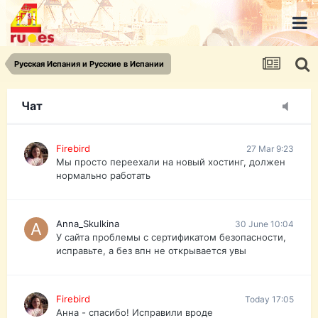
urist.dokument@gmail.com
https://pasport-ua.com/
Телеграмм @uristpassua
Русская Испания и Русские в Испании
Firebird
27 Mar 9:23
Друзья - из России без VPN сайт и форум
открываются?
Чат
Firebird
27 Mar 9:23
Мы просто переехали на новый хостинг, должен
нормально работать
Anna_Skulkina
30 June 10:04
У сайта проблемы с сертификатом безопасности,
исправьте, а без впн не открывается увы
Firebird
Today 17:05
Анна - спасибо! Исправили вроде