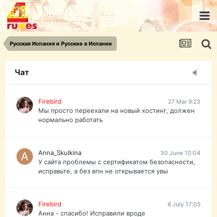
urist.dokument@gmail.com
https://pasport-ua.com/
Телеграмм @uristpassua
Русская Испания и Русские в Испании
Firebird
27 Mar 9:23
Друзья - из России без VPN сайт и форум
открываются?
Чат
Firebird
27 Mar 9:23
Мы просто переехали на новый хостинг, должен
нормально работать
Anna_Skulkina
30 June 10:04
У сайта проблемы с сертификатом безопасности,
исправьте, а без впн не открывается увы
Firebird
6 July 17:05
Анна - спасибо! Исправили вроде