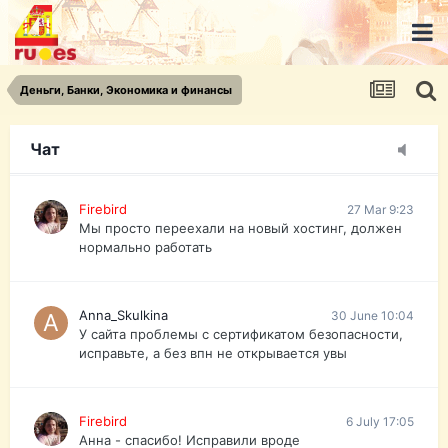
urist.dokument@gmail.com
https://pasport-ua.com/
Телеграмм @uristpassua
Деньги, Банки, Экономика и финансы
Firebird
27 Mar 9:23
Друзья - из России без VPN сайт и форум
открываются?
Чат
Firebird
27 Mar 9:23
Мы просто переехали на новый хостинг, должен
нормально работать
Anna_Skulkina
30 June 10:04
У сайта проблемы с сертификатом безопасности,
исправьте, а без впн не открывается увы
Firebird
6 July 17:05
Анна - спасибо! Исправили вроде