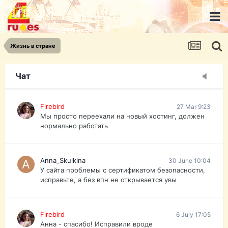
urist.dokument@gmail.com
https://pasport-ua.com/
Телеграмм @uristpassua
Жизнь в стране
Firebird
27 Mar 9:23
Друзья - из России без VPN сайт и форум
открываются?
Чат
Firebird
27 Mar 9:23
Мы просто переехали на новый хостинг, должен
нормально работать
Anna_Skulkina
30 June 10:04
У сайта проблемы с сертификатом безопасности,
исправьте, а без впн не открывается увы
Firebird
6 July 17:05
Анна - спасибо! Исправили вроде