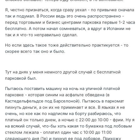
Я, честно признаться, когда сразу уехал - по привычке сначала
так и подумал. В России ведь это очень распространено -
перед торговыми и бизнес центрами парковка первые 1-2 часа
бесплатно. А потом начал сомневаться, а вдруг в Испании не
так и я что-то неправильно сделал.
Но если здесь такое тоже действительно практикуется - то
скорее всего так оно и было.
Тут на днях у меня немного другой случай с бесплатной
парковкой был.
Пытаюсь поставить машину на ночь на уличной платной
парковке - которая синим на асфальте обведена (в
Кастедельфельдсе под Барселоной). Пытаюсь в паркомат
пихнуть деньги, а он их не приминает и все. В языках я не
очень, но кое как по надписям на борту разбираюсь, что
платный он только днем, а ночью с 22:00 до 10:00 - фрии. Ну я
на всякий случай, что-бы хоть какая то бумажка под лобовым
стеклом лежала - оплатил один час с 10:00 до 11:00
следующего дня (1е) и пихнул ее под лобовое. Прихожу