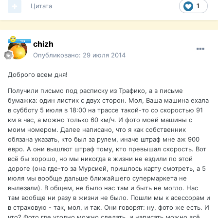
Цитата
1
chizh
Опубликовано:
29 июля 2014
Доброго всем дня!
Получили письмо под расписку из Трафико, а в письме
бумажка: один листик с двух сторон. Мол, Ваша машина ехала
в субботу 5 июля в 18:00 на трассе такой-то со скоростью 91
км в час, а можно только 60 км/ч. И фото моей машины с
моим номером. Далее написано, что я как собственник
обязана указать, кто был за рулем, иначе штраф мне аж 900
евро. А они вышлют штраф тому, кто превышал скорость. Вот
всё бы хорошо, но мы никогда в жизни не ездили по этой
дороге (она где-то за Мурсией, пришлось карту смотреть, а 5
июля мы вообще дальше ближайшего супермаркета не
вылезали). В общем, не было нас там и быть не могло. Нас
там вообще ни разу в жизни не было. Пошли мы к асессорам и
в страховую - так, мол, и так. Они говорят: ну, фото же есть. И
что? Фото где угодно можно сделать, и написать можно всё,