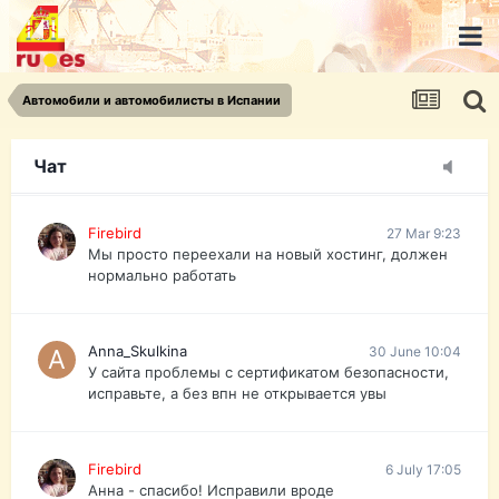
urist.dokument@gmail.com
https://pasport-ua.com/
Телеграмм @uristpassua
Автомобили и автомобилисты в Испании
Firebird
27 Mar 9:23
Друзья - из России без VPN сайт и форум
открываются?
Чат
Firebird
27 Mar 9:23
Мы просто переехали на новый хостинг, должен
нормально работать
Anna_Skulkina
30 June 10:04
У сайта проблемы с сертификатом безопасности,
исправьте, а без впн не открывается увы
Firebird
6 July 17:05
Анна - спасибо! Исправили вроде