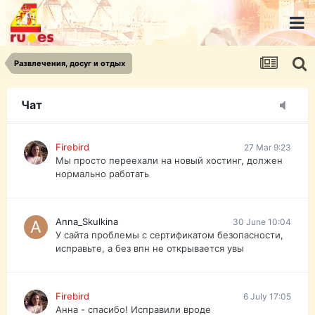
urist.dokument@gmail.com
https://pasport-ua.com/
Телеграмм @uristpassua
Развлечения, досуг и отдых
Firebird
27 Mar 9:23
Друзья - из России без VPN сайт и форум
открываются?
Чат
Firebird
27 Mar 9:23
Мы просто переехали на новый хостинг, должен
нормально работать
Anna_Skulkina
30 June 10:04
У сайта проблемы с сертификатом безопасности,
исправьте, а без впн не открывается увы
Firebird
6 July 17:05
Анна - спасибо! Исправили вроде