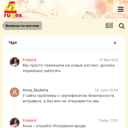
urist.dokument@gmail.com
https://pasport-ua.com/
Телеграмм @uristpassua
Вопросы по ипотеке
Firebird
27 Mar 9:23
Друзья - из России без VPN сайт и форум
открываются?
Чат
Firebird
27 Mar 9:23
Мы просто переехали на новый хостинг, должен
нормально работать
Anna_Skulkina
30 June 10:04
У сайта проблемы с сертификатом безопасности,
исправьте, а без впн не открывается увы
Firebird
Today 17:05
Анна - спасибо! Исправили вроде