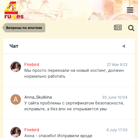
urist.dokument@gmail.com
https://pasport-ua.com/
Телеграмм @uristpassua
Вопросы по ипотеке
Firebird
27 Mar 9:23
Друзья - из России без VPN сайт и форум
открываются?
Чат
Firebird
27 Mar 9:23
Мы просто переехали на новый хостинг, должен
нормально работать
Anna_Skulkina
30 June 10:04
У сайта проблемы с сертификатом безопасности,
исправьте, а без впн не открывается увы
Firebird
6 July 17:05
Анна - спасибо! Исправили вроде