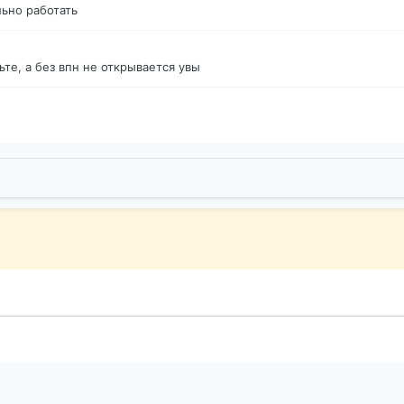
ьно работать
те, а без впн не открывается увы