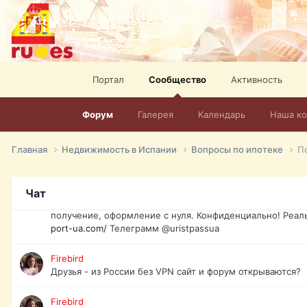
спорт, HD. + Огромная видеотека + 10.000 фильмов и ро
сайта. Наш сайт:
http://mir-tv.club/television-in-spain.html
David16
Книги
Портал
Сообщество
Активность
David16
@David16
Форум
Галерея
Календарь
Наша к
David16
Подскажите пожалуйста, как удалить свой аккаунт из это
Главная
Недвижимость в Испании
Вопросы по ипотеке
П
Юрист юа
Если Вы попали в трудную ситуацию и возникла необхо
Чат
загранпаспорт, идентификационный код инн, гражданств
получение, оформление с нуля. Конфиденциально! Реал
port-ua.com/
Телеграмм @uristpassua
Firebird
Друзья - из России без VPN сайт и форум открываются?
Firebird