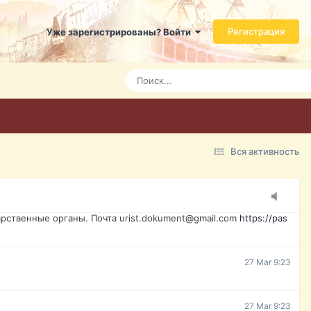
ь справится даже ребенок. Быстрое оформление договора с
Регистрация
Уже зарегистрированы? Войти
Today 3:21
Today 3:24
Today 3:28
Вся активность
15 Mar 16:47
ажданина Украины, id-карта, свидетельство о рождении,
менты. Обмен, восстановление, после утери, первое
рственные органы. Почта urist.dokument@gmail.com
https://pas
27 Mar 9:23
27 Mar 9:23