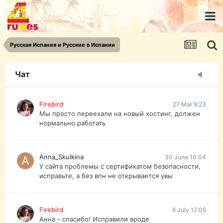
urist.dokument@gmail.com
https://pasport-ua.com/
Телеграмм @uristpassua
Русская Испания и Русские в Испании
Firebird
27 Mar 9:23
Друзья - из России без VPN сайт и форум
открываются?
Чат
Firebird
27 Mar 9:23
Мы просто переехали на новый хостинг, должен
нормально работать
Anna_Skulkina
30 June 10:04
У сайта проблемы с сертификатом безопасности,
исправьте, а без впн не открывается увы
Firebird
6 July 17:05
Анна - спасибо! Исправили вроде