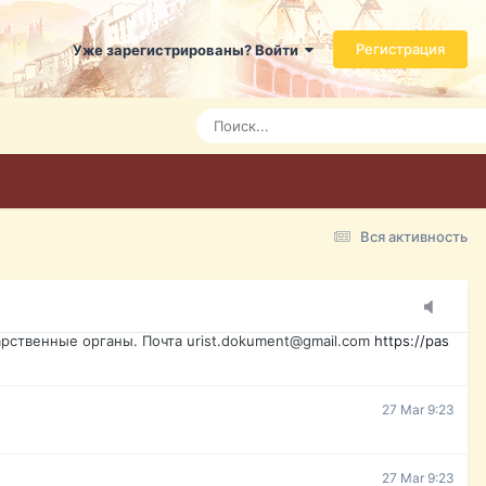
ь справится даже ребенок. Быстрое оформление договора с
Регистрация
Уже зарегистрированы? Войти
7 Mar 3:21
7 Mar 3:24
7 Mar 3:28
Вся активность
15 Mar 16:47
ажданина Украины, id-карта, свидетельство о рождении,
менты. Обмен, восстановление, после утери, первое
рственные органы. Почта urist.dokument@gmail.com
https://pas
27 Mar 9:23
27 Mar 9:23