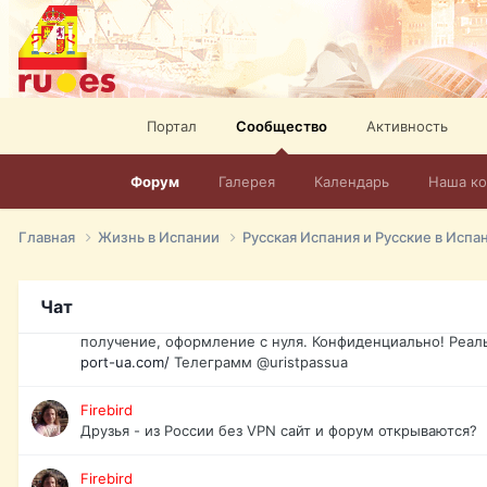
спорт, HD. + Огромная видеотека + 10.000 фильмов и ро
сайта. Наш сайт:
http://mir-tv.club/television-in-spain.html
David16
Книги
Портал
Сообщество
Активность
David16
@David16
Форум
Галерея
Календарь
Наша к
David16
Подскажите пожалуйста, как удалить свой аккаунт из это
Главная
Жизнь в Испании
Русская Испания и Русские в Испа
Юрист юа
Если Вы попали в трудную ситуацию и возникла необхо
Чат
загранпаспорт, идентификационный код инн, гражданств
получение, оформление с нуля. Конфиденциально! Реал
port-ua.com/
Телеграмм @uristpassua
Firebird
Друзья - из России без VPN сайт и форум открываются?
Firebird