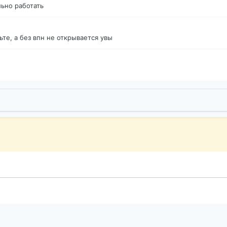
ьно работать
те, а без впн не открывается увы