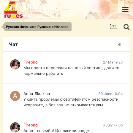
urist.dokument@gmail.com
https://pasport-ua.com/
Телеграмм @uristpassua
Русская Испания и Русские в Испании
Firebird
27 Mar 9:23
Друзья - из России без VPN сайт и форум
открываются?
Чат
Firebird
27 Mar 9:23
Мы просто переехали на новый хостинг, должен
нормально работать
Anna_Skulkina
30 June 10:04
У сайта проблемы с сертификатом безопасности,
исправьте, а без впн не открывается увы
Firebird
6 July 17:05
Анна - спасибо! Исправили вроде