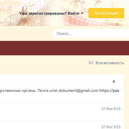
ь справится даже ребенок. Быстрое оформление договора с
Регистрация
Уже зарегистрированы? Войти
7 Mar 3:21
7 Mar 3:24
7 Mar 3:28
Вся активность
15 Mar 16:47
ажданина Украины, id-карта, свидетельство о рождении,
менты. Обмен, восстановление, после утери, первое
рственные органы. Почта urist.dokument@gmail.com
https://pas
27 Mar 9:23
27 Mar 9:23