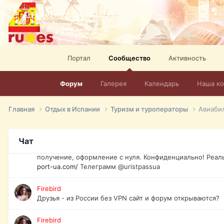
спорт, HD. + Огромная видеотека + 10.000 фильмов и ро
сайта. Наш сайт:
http://mir-tv.club/television-in-spain.html
David16
Книги
Портал
Сообщество
Активность
David16
@David16
Форум
Галерея
Календарь
Наша к
David16
Подскажите пожалуйста, как удалить свой аккаунт из это
Главная
Отдых в Испании
Туризм и туроператоры
Авиаби
Юрист юа
Если Вы попали в трудную ситуацию и возникла необхо
Чат
загранпаспорт, идентификационный код инн, гражданств
получение, оформление с нуля. Конфиденциально! Реал
port-ua.com/
Телеграмм @uristpassua
Firebird
Друзья - из России без VPN сайт и форум открываются?
Firebird