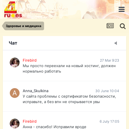
urist.dokument@gmail.com
https://pasport-ua.com/
Телеграмм @uristpassua
Здоровье и медицина
Firebird
27 Mar 9:23
Друзья - из России без VPN сайт и форум
открываются?
Чат
Firebird
27 Mar 9:23
Мы просто переехали на новый хостинг, должен
нормально работать
Anna_Skulkina
30 June 10:04
У сайта проблемы с сертификатом безопасности,
исправьте, а без впн не открывается увы
Firebird
6 July 17:05
Анна - спасибо! Исправили вроде