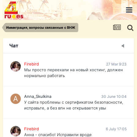
urist.dokument@gmail.com
https://pasport-ua.com/
Телеграмм @uristpassua
Иммиграция, вопросы связанные с ВНЖ
Firebird
27 Mar 9:23
Друзья - из России без VPN сайт и форум
открываются?
Чат
Firebird
27 Mar 9:23
Мы просто переехали на новый хостинг, должен
нормально работать
Anna_Skulkina
30 June 10:04
У сайта проблемы с сертификатом безопасности,
исправьте, а без впн не открывается увы
Firebird
6 July 17:05
Анна - спасибо! Исправили вроде