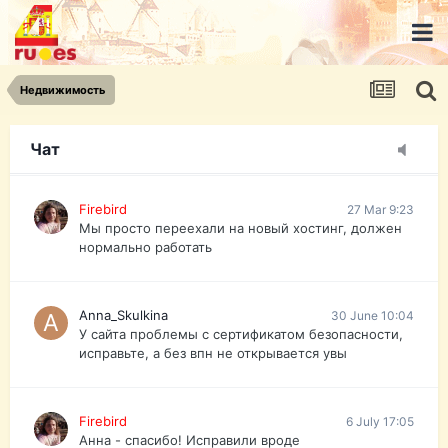
urist.dokument@gmail.com
https://pasport-ua.com/
Телеграмм @uristpassua
Недвижимость
Firebird
27 Mar 9:23
Друзья - из России без VPN сайт и форум
открываются?
Чат
Firebird
27 Mar 9:23
Мы просто переехали на новый хостинг, должен
нормально работать
Anna_Skulkina
30 June 10:04
У сайта проблемы с сертификатом безопасности,
исправьте, а без впн не открывается увы
Firebird
6 July 17:05
Анна - спасибо! Исправили вроде