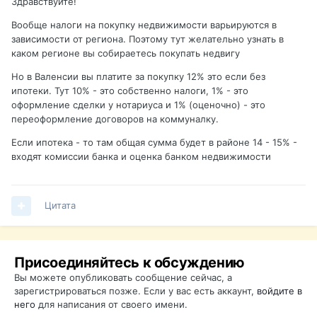
Здравствуйте!
И в связи с этим ещё один вопрос - сколько стоят услуги
нотариуса по оформлению сделки и земельной палаты
Вообще налоги на покупку недвижимости варьируются в
(или как она называется?
) по занесению нового хозяина
зависимости от региона. Поэтому тут желательно узнать в
в земельный кадастр? Где-то пишут 0,5 – 0,6 %, где-то -
каком регионе вы собираетесь покупать недвигу
2-3 % от цены сделки. Неужели такое большое
Но в Валенсии вы платите за покупку 12% это если без
расхождение цен? А от чего эти цены зависят?
ипотеки. Тут 10% - это собственно налоги, 1% - это
оформление сделки у нотариуса и 1% (оценочно) - это
переоформление договоров на коммуналку.
Заранее спасибо!
Если ипотека - то там общая сумма будет в районе 14 - 15% -
входят комиссии банка и оценка банком недвижимости
Цитата
Присоединяйтесь к обсуждению
Вы можете опубликовать сообщение сейчас, а
зарегистрироваться позже. Если у вас есть аккаунт,
войдите в
него
для написания от своего имени.