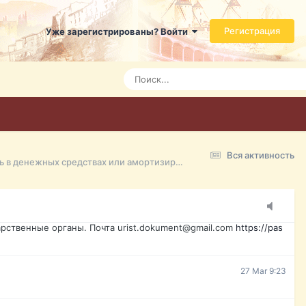
ти, кино, музыка, познавательные, детские, развлекательные,
ь справится даже ребенок. Быстрое оформление договора с
Регистрация
Уже зарегистрированы? Войти
7 Mar 3:21
7 Mar 3:24
7 Mar 3:28
Вся активность
Как выгодно сделать, чтобы вернуть больше от пересчета минимального размера процентной ставки по ипотечным кредитам вернуть в денежных средствах или амортизировать ипотеку?
15 Mar 16:47
ажданина Украины, id-карта, свидетельство о рождении,
менты. Обмен, восстановление, после утери, первое
рственные органы. Почта urist.dokument@gmail.com
https://pas
27 Mar 9:23