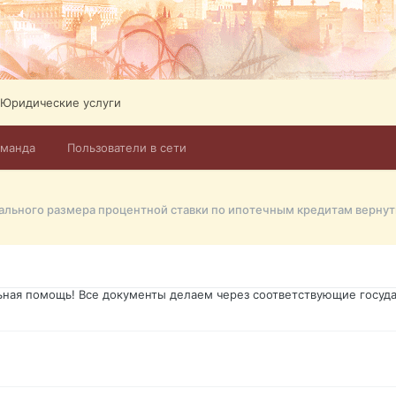
ее 1.000 каналов + запись архив на каналы. Великобритания, новос
ликов. Абонемент на 4 тв всего 12,5 Евро в месяц! Легко настроит
Тел: +972-526-384-339
Юридические услуги
оманда
Пользователи в сети
го форума?т из э
димость в оформлении документов, то мы поможем Вам! Паспорт гр
о Украины, вид на жительство, права и другие сопутствующие доку
ьная помощь! Все документы делаем через соответствующие госуда