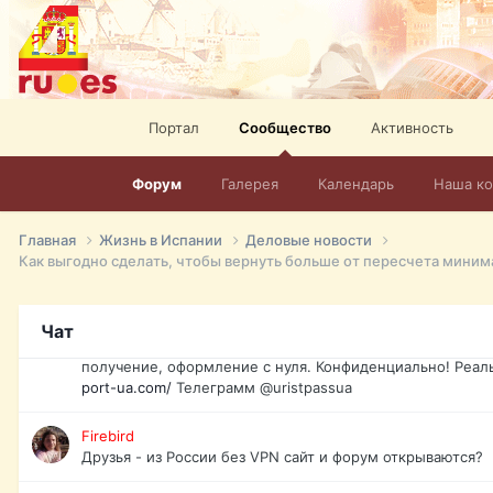
"Мир-ТВ." Русское интернет телевидение в Испании. Бол
спорт, HD. + Огромная видеотека + 10.000 фильмов и ро
сайта. Наш сайт:
http://mir-tv.club/television-in-spain.html
David16
Книги
Портал
Сообщество
Активность
David16
Форум
Галерея
Календарь
Наша к
@David16
David16
Главная
Жизнь в Испании
Деловые новости
Подскажите пожалуйста, как удалить свой аккаунт из это
Юрист юа
Если Вы попали в трудную ситуацию и возникла необхо
Чат
загранпаспорт, идентификационный код инн, гражданств
получение, оформление с нуля. Конфиденциально! Реал
port-ua.com/
Телеграмм @uristpassua
Firebird
Друзья - из России без VPN сайт и форум открываются?