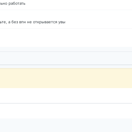
ьно работать
те, а без впн не открывается увы