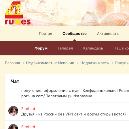
спорт, HD. + Огромная видеотека + 10.000 фильмов и ро
сайта. Наш сайт:
http://mir-tv.club/television-in-spain.html
David16
Книги
Портал
Сообщество
Активность
David16
@David16
Форум
Галерея
Календарь
Наша к
David16
Подскажите пожалуйста, как удалить свой аккаунт из это
Главная
Недвижимость в Испании
Недвижимость
Покупк
Юрист юа
Если Вы попали в трудную ситуацию и возникла необхо
Чат
загранпаспорт, идентификационный код инн, гражданств
получение, оформление с нуля. Конфиденциально! Реал
port-ua.com/
Телеграмм @uristpassua
Firebird
Друзья - из России без VPN сайт и форум открываются?
Firebird