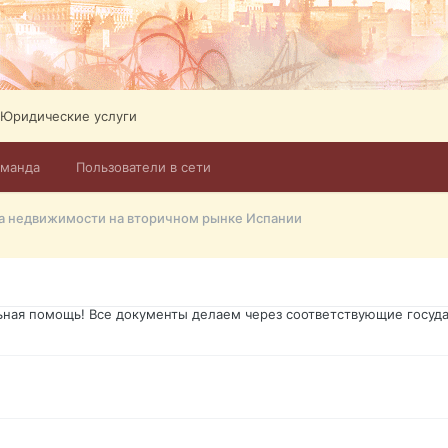
ликов. Абонемент на 4 тв всего 12,5 Евро в месяц! Легко настроит
Тел: +972-526-384-339
Юридические услуги
оманда
Пользователи в сети
го форума?т из э
а недвижимости на вторичном рынке Испании
димость в оформлении документов, то мы поможем Вам! Паспорт гр
о Украины, вид на жительство, права и другие сопутствующие доку
ьная помощь! Все документы делаем через соответствующие госуда