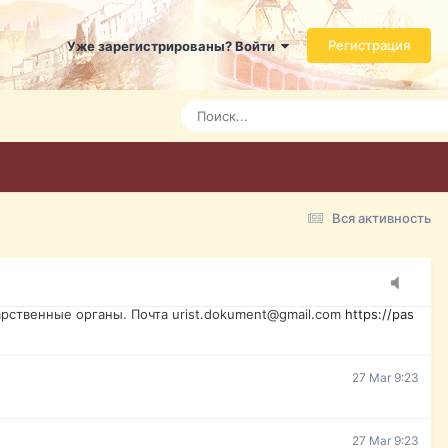
ь справится даже ребенок. Быстрое оформление договора с
Регистрация
Уже зарегистрированы? Войти
7 Mar 3:21
7 Mar 3:24
7 Mar 3:28
Вся активность
15 Mar 16:47
ажданина Украины, id-карта, свидетельство о рождении,
менты. Обмен, восстановление, после утери, первое
рственные органы. Почта urist.dokument@gmail.com
https://pas
27 Mar 9:23
27 Mar 9:23