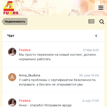
urist.dokument@gmail.com
https://pasport-ua.com/
Телеграмм @uristpassua
Недвижимость
Firebird
27 Mar 9:23
Друзья - из России без VPN сайт и форум
открываются?
Чат
Firebird
27 Mar 9:23
Мы просто переехали на новый хостинг, должен
нормально работать
Anna_Skulkina
30 June 10:04
У сайта проблемы с сертификатом безопасности,
исправьте, а без впн не открывается увы
Firebird
6 July 17:05
Анна - спасибо! Исправили вроде