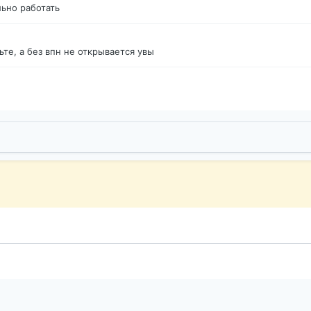
ьно работать
те, а без впн не открывается увы