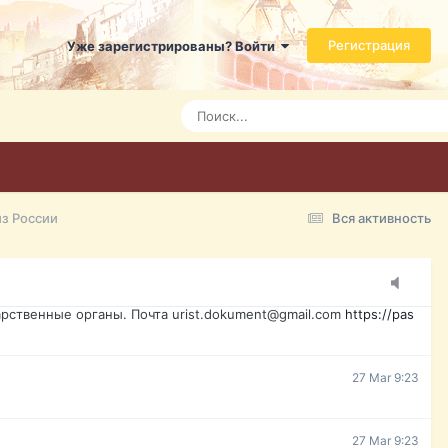
ь справится даже ребенок. Быстрое оформление договора с
Регистрация
Уже зарегистрированы? Войти
7 Mar 3:21
7 Mar 3:24
7 Mar 3:28
з России
Вся активность
15 Mar 16:47
ажданина Украины, id-карта, свидетельство о рождении,
менты. Обмен, восстановление, после утери, первое
рственные органы. Почта urist.dokument@gmail.com
https://pas
27 Mar 9:23
27 Mar 9:23