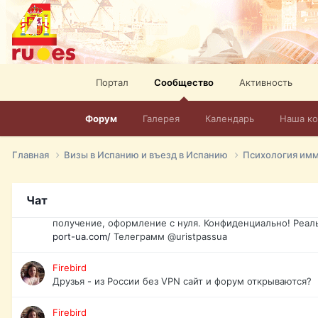
спорт, HD. + Огромная видеотека + 10.000 фильмов и ро
сайта. Наш сайт:
http://mir-tv.club/television-in-spain.html
David16
Книги
Портал
Сообщество
Активность
David16
@David16
Форум
Галерея
Календарь
Наша к
David16
Подскажите пожалуйста, как удалить свой аккаунт из это
Главная
Визы в Испанию и въезд в Испанию
Психология им
Юрист юа
Если Вы попали в трудную ситуацию и возникла необхо
Чат
загранпаспорт, идентификационный код инн, гражданств
получение, оформление с нуля. Конфиденциально! Реал
port-ua.com/
Телеграмм @uristpassua
Firebird
Друзья - из России без VPN сайт и форум открываются?
Firebird