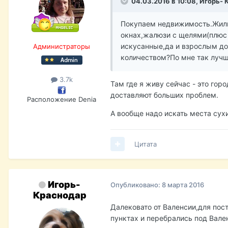
04.03.2016 в 10:08,
Игорь- 
Покупаем недвижимость.Жили 
окнах,жалюзи с щелями(плюс 
искусанные,да и взрослым дос
Администраторы
количеством?По мне так лучш
3.7k
Там где я живу сейчас - это горо
доставляют больших проблем.
Расположение
Denia
А вообще надо искать места сухи
Цитата
Игорь-
Опубликовано:
8 марта 2016
Краснодар
Далековато от Валенсии,для пос
пунктах и перебрались под Вале