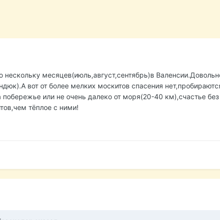
нескольку месяцев(июль,август,сентябрь)в Валенсии.Довольно
дюк).А вот от более мелких москитов спасения нет,пробираютс
а побережье или не очень далеко от моря(20-40 км),счастье бе
тов,чем тёплое с ними!