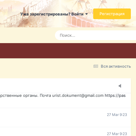
ь справится даже ребенок. Быстрое оформление договора с
Регистрация
Уже зарегистрированы? Войти
Today 3:21
Today 3:24
Today 3:28
Вся активность
15 Mar 16:47
ажданина Украины, id-карта, свидетельство о рождении,
менты. Обмен, восстановление, после утери, первое
рственные органы. Почта urist.dokument@gmail.com
https://pas
27 Mar 9:23
27 Mar 9:23