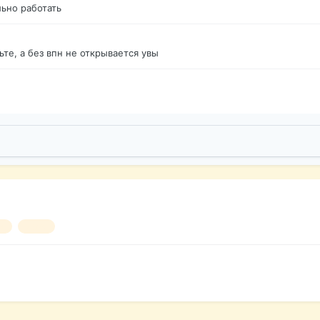
ьно работать
те, а без впн не открывается увы
ы
лето.