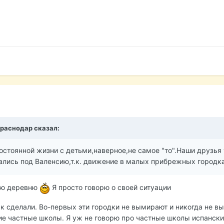
Краснодар
сказал:
постоянной жизни с детьми,наверное,не самое "то".Наши друзь
ались под Валенсию,т.к. движение в малых прибрежных городках
вою деревню
Я просто говорю о своей ситуации
ак сделали. Во-первых эти городки не вымирают и никогда не вы
ие частные школы. Я уж не говорю про частные школы испански