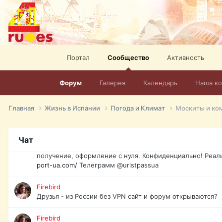
спорт, HD. + Огромная видеотека + 10.000 фильмов и ро
сайта. Наш сайт:
http://mir-tv.club/television-in-spain.html
David16
Книги
Портал
Сообщество
Активность
David16
@David16
Форум
Галерея
Календарь
Наша к
David16
Подскажите пожалуйста, как удалить свой аккаунт из это
Главная
Жизнь в Испании
Погода и Климат
Москиты и ко
Юрист юа
Если Вы попали в трудную ситуацию и возникла необхо
Чат
загранпаспорт, идентификационный код инн, гражданств
получение, оформление с нуля. Конфиденциально! Реал
port-ua.com/
Телеграмм @uristpassua
Firebird
Друзья - из России без VPN сайт и форум открываются?
Firebird