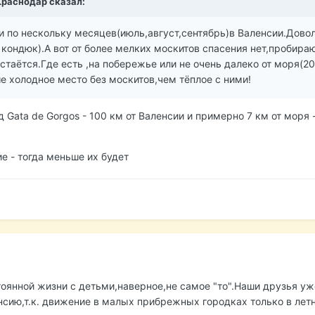
Краснодар
сказал:
по нескольку месяцев(июль,август,сентябрь)в Валенсии.Доволь
кондюк).А вот от более мелких москитов спасения нет,пробира
таётся.Где есть ,на побережье или не очень далеко от моря(20
е холодное место без москитов,чем тёплое с ними!
д Gata de Gorgos - 100 км от Валенсии и примерно 7 км от моря -
е - тогда меньше их будет
тоянной жизни с детьми,наверное,не самое "то".Наши друзья у
нсию,т.к. движение в малых прибрежных городках только в летн