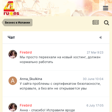
urist.dokument@gmail.com
https://pasport-ua.com/
Телеграмм @uristpassua
Бизнес в Испании
Firebird
27 Mar 9:23
Друзья - из России без VPN сайт и форум
открываются?
Чат
Firebird
27 Mar 9:23
Мы просто переехали на новый хостинг, должен
нормально работать
Anna_Skulkina
30 June 10:04
У сайта проблемы с сертификатом безопасности,
исправьте, а без впн не открывается увы
Firebird
6 July 17:05
Анна - спасибо! Исправили вроде