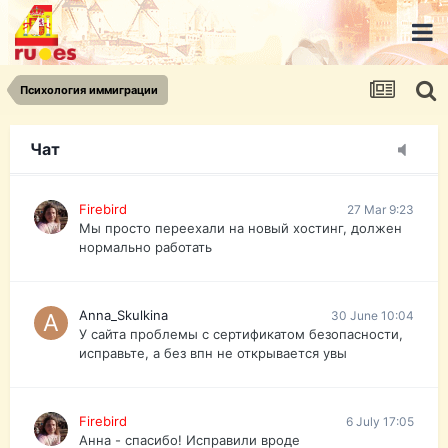
urist.dokument@gmail.com
https://pasport-ua.com/
Телеграмм @uristpassua
Психология иммиграции
Firebird
27 Mar 9:23
Друзья - из России без VPN сайт и форум
открываются?
Чат
Firebird
27 Mar 9:23
Мы просто переехали на новый хостинг, должен
нормально работать
Anna_Skulkina
30 June 10:04
У сайта проблемы с сертификатом безопасности,
исправьте, а без впн не открывается увы
Firebird
6 July 17:05
Анна - спасибо! Исправили вроде