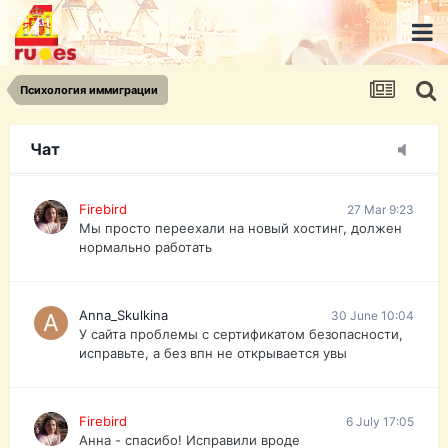
urist.dokument@gmail.com
https://pasport-ua.com/
Телеграмм @uristpassua
Психология иммиграции
Firebird
27 Mar 9:23
Друзья - из России без VPN сайт и форум
открываются?
Чат
Firebird
27 Mar 9:23
Мы просто переехали на новый хостинг, должен
нормально работать
Anna_Skulkina
30 June 10:04
У сайта проблемы с сертификатом безопасности,
исправьте, а без впн не открывается увы
Firebird
6 July 17:05
Анна - спасибо! Исправили вроде