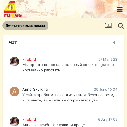
urist.dokument@gmail.com
https://pasport-ua.com/
Телеграмм @uristpassua
Психология иммиграции
Firebird
27 Mar 9:23
Друзья - из России без VPN сайт и форум
открываются?
Чат
Firebird
27 Mar 9:23
Мы просто переехали на новый хостинг, должен
нормально работать
Anna_Skulkina
30 June 10:04
У сайта проблемы с сертификатом безопасности,
исправьте, а без впн не открывается увы
Firebird
6 July 17:05
Анна - спасибо! Исправили вроде