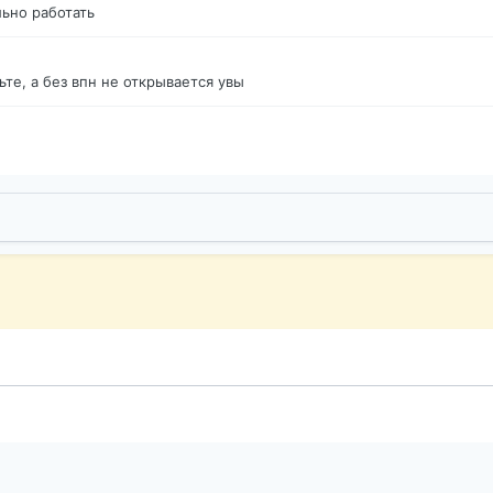
ьно работать
те, а без впн не открывается увы