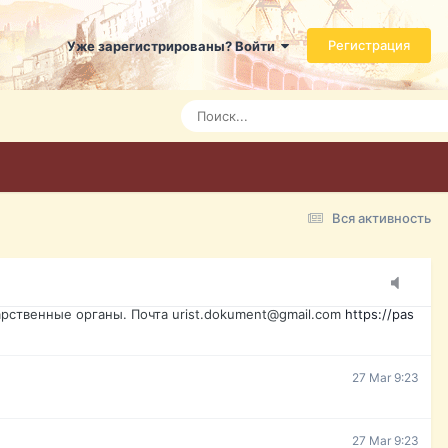
ь справится даже ребенок. Быстрое оформление договора с
Регистрация
Уже зарегистрированы? Войти
Today 3:21
Today 3:24
Today 3:28
Вся активность
15 Mar 16:47
ажданина Украины, id-карта, свидетельство о рождении,
менты. Обмен, восстановление, после утери, первое
рственные органы. Почта urist.dokument@gmail.com
https://pas
27 Mar 9:23
27 Mar 9:23