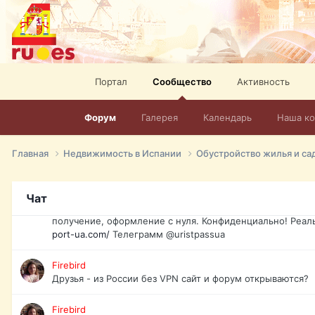
спорт, HD. + Огромная видеотека + 10.000 фильмов и ро
сайта. Наш сайт:
http://mir-tv.club/television-in-spain.html
David16
Книги
Портал
Сообщество
Активность
David16
@David16
Форум
Галерея
Календарь
Наша к
David16
Подскажите пожалуйста, как удалить свой аккаунт из это
Главная
Недвижимость в Испании
Обустройство жилья и са
Юрист юа
Если Вы попали в трудную ситуацию и возникла необхо
Чат
загранпаспорт, идентификационный код инн, гражданств
получение, оформление с нуля. Конфиденциально! Реал
port-ua.com/
Телеграмм @uristpassua
Firebird
Друзья - из России без VPN сайт и форум открываются?
Firebird