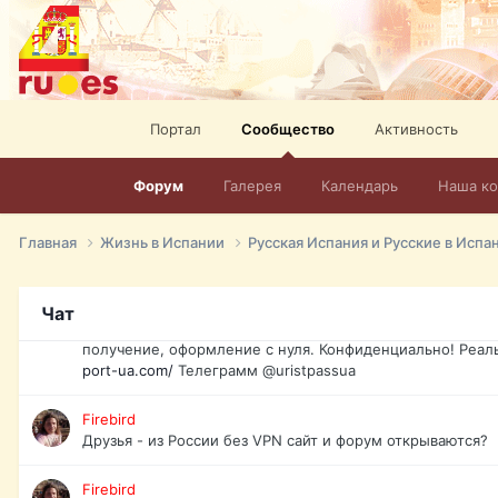
спорт, HD. + Огромная видеотека + 10.000 фильмов и ро
сайта. Наш сайт:
http://mir-tv.club/television-in-spain.html
David16
Книги
Портал
Сообщество
Активность
David16
@David16
Форум
Галерея
Календарь
Наша к
David16
Подскажите пожалуйста, как удалить свой аккаунт из это
Главная
Жизнь в Испании
Русская Испания и Русские в Испа
Юрист юа
Если Вы попали в трудную ситуацию и возникла необхо
Чат
загранпаспорт, идентификационный код инн, гражданств
получение, оформление с нуля. Конфиденциально! Реал
port-ua.com/
Телеграмм @uristpassua
Firebird
Друзья - из России без VPN сайт и форум открываются?
Firebird