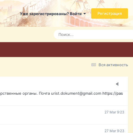
ь справится даже ребенок. Быстрое оформление договора с
Регистрация
Уже зарегистрированы? Войти
Today 3:21
Today 3:24
Today 3:28
Вся активность
15 Mar 16:47
ажданина Украины, id-карта, свидетельство о рождении,
менты. Обмен, восстановление, после утери, первое
рственные органы. Почта urist.dokument@gmail.com
https://pas
27 Mar 9:23
27 Mar 9:23