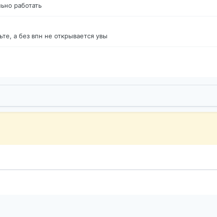
ьно работать
те, а без впн не открывается увы