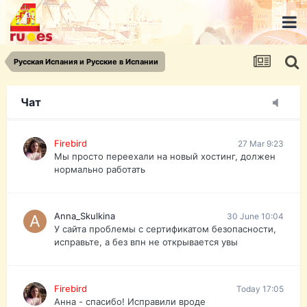
urist.dokument@gmail.com
https://pasport-ua.com/
Телеграмм @uristpassua
Русская Испания и Русские в Испании
Firebird
27 Mar 9:23
Друзья - из России без VPN сайт и форум
открываются?
Чат
Firebird
27 Mar 9:23
Мы просто переехали на новый хостинг, должен
нормально работать
Anna_Skulkina
30 June 10:04
У сайта проблемы с сертификатом безопасности,
исправьте, а без впн не открывается увы
Firebird
Today 17:05
Анна - спасибо! Исправили вроде