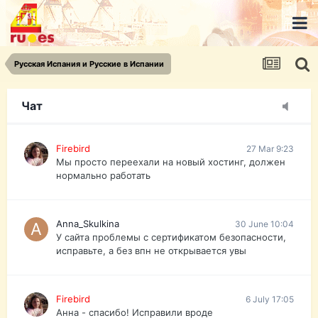
urist.dokument@gmail.com
https://pasport-ua.com/
Телеграмм @uristpassua
Русская Испания и Русские в Испании
Firebird
27 Mar 9:23
Друзья - из России без VPN сайт и форум
открываются?
Чат
Firebird
27 Mar 9:23
Мы просто переехали на новый хостинг, должен
нормально работать
Anna_Skulkina
30 June 10:04
У сайта проблемы с сертификатом безопасности,
исправьте, а без впн не открывается увы
Firebird
6 July 17:05
Анна - спасибо! Исправили вроде