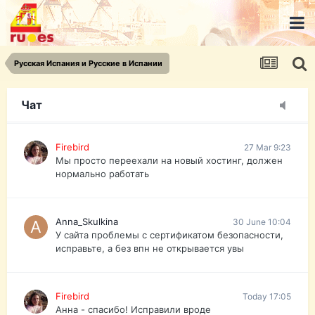
urist.dokument@gmail.com
https://pasport-ua.com/
Телеграмм @uristpassua
Русская Испания и Русские в Испании
Firebird
27 Mar 9:23
Друзья - из России без VPN сайт и форум
открываются?
Чат
Firebird
27 Mar 9:23
Мы просто переехали на новый хостинг, должен
нормально работать
Anna_Skulkina
30 June 10:04
У сайта проблемы с сертификатом безопасности,
исправьте, а без впн не открывается увы
Firebird
Today 17:05
Анна - спасибо! Исправили вроде