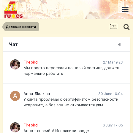
urist.dokument@gmail.com
https://pasport-ua.com/
Телеграмм @uristpassua
Деловые новости
Firebird
27 Mar 9:23
Друзья - из России без VPN сайт и форум
открываются?
Чат
Firebird
27 Mar 9:23
Мы просто переехали на новый хостинг, должен
нормально работать
Anna_Skulkina
30 June 10:04
У сайта проблемы с сертификатом безопасности,
исправьте, а без впн не открывается увы
Firebird
6 July 17:05
Анна - спасибо! Исправили вроде