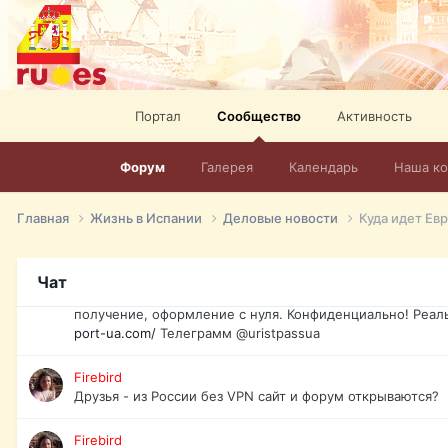
спорт, HD. + Огромная видеотека + 10.000 фильмов и ро
сайта. Наш сайт:
http://mir-tv.club/television-in-spain.html
David16
Книги
Портал
Сообщество
Активность
David16
@David16
Форум
Галерея
Календарь
Наша к
David16
Подскажите пожалуйста, как удалить свой аккаунт из это
Главная
Жизнь в Испании
Деловые новости
Куда идет Ев
Юрист юа
Если Вы попали в трудную ситуацию и возникла необхо
Чат
загранпаспорт, идентификационный код инн, гражданств
получение, оформление с нуля. Конфиденциально! Реал
port-ua.com/
Телеграмм @uristpassua
Firebird
Друзья - из России без VPN сайт и форум открываются?
Firebird