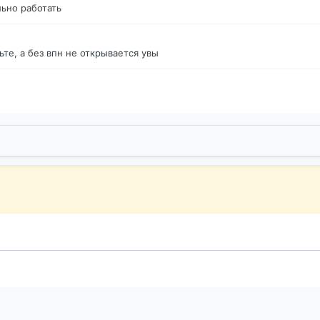
ьно работать
те, а без впн не открывается увы