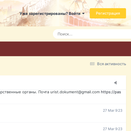
ь справится даже ребенок. Быстрое оформление договора с
Регистрация
Уже зарегистрированы? Войти
Today 3:21
Today 3:24
Today 3:28
Вся активность
15 Mar 16:47
ажданина Украины, id-карта, свидетельство о рождении,
менты. Обмен, восстановление, после утери, первое
рственные органы. Почта urist.dokument@gmail.com
https://pas
27 Mar 9:23
27 Mar 9:23